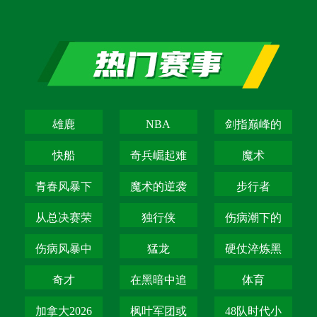
雄鹿
NBA
剑指巅峰的
荣耀征程
快船
奇兵崛起难
魔术
阻雷霆狂潮
青春风暴下
魔术的逆袭
步行者
的破局与绽
与突围
从总决赛荣
独行侠
伤病潮下的
放
耀到低谷挣
困兽之斗
伤病风暴中
猛龙
硬仗淬炼黑
扎的悲喜交
的困兽犹斗
马成色
奇才
在黑暗中追
体育
响
寻破晓的微
加拿大2026
枫叶军团或
48队时代小