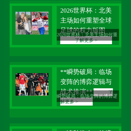
我见过太多球场上的悲欢离
2026世界杯：北美
主场如何重塑全球
合，也见证过无数球迷的狂热
足球的权力版图
与失落。但最近这则“3.6万门
2026世界杯：北美主场如何重
了解更多 >
票收割信仰”的消息，还是让
塑全球足球的权力版图 当我站
我心头一
在2026年的门槛上回望，世界
杯的历史犹如一幅波澜壮阔的
**瞬势破局：临场
变阵的博弈逻辑与
画卷。从1930年乌拉圭的首次
战术推演**
了
亮相，到卡塔尔沙漠中的绿洲
瞬势破局：临场变阵的博弈逻
解更多 >
奇迹，这项赛事始终是全球足
辑与战术推演 三十年，我坐在
球权
看台上，从青丝熬成了白发。