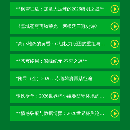
**枫雪征途：加拿大足球的2026黎明之战**
《雪域苍穹再铸荣光：阿根廷三冠史诗》
“高卢雄鸡的黄昏：G组权力版图的重组与裂变”
**苍穹终局：巅峰纪元·不灭之冠**
“刚果（金）2026：赤道雄狮再踏征途”
钢铁壁垒：2026世界杯小组赛防守体系的极致博弈
**情感裂痕与数据博弈：2026世界杯舆论风暴的多维解构**