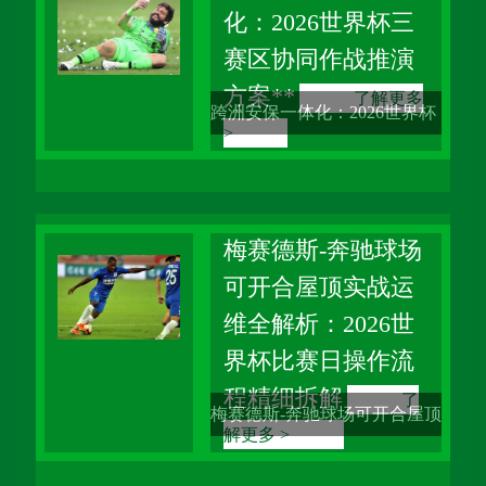
化：2026世界杯三
上心头。三十年了，我以体育
赛区协同作战推演
评估专家的身份见证了六届世
方案**
了解更多
界杯的起起落落，但这一次，
跨洲安保一体化：2026世界杯
>
空气里弥
三赛区协同作战推演方案 当
2026年世界杯的钟声即将敲
响，我的脑海中浮现的不仅是
梅赛德斯-奔驰球场
可开合屋顶实战运
绿茵场上的激烈对决，更是横
维全解析：2026世
跨北美三国的宏大安保棋局。
界杯比赛日操作流
作为一名深耕体育评估领域三
程精细拆解
了
梅赛德斯-奔驰球场可开合屋顶
十年的老兵，
解更多 >
实战运维全解析：2026世界杯