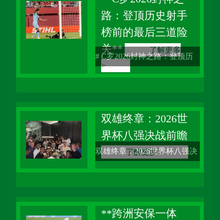
路：登顶历史射手
赛场上因生理状态失衡而黯然
榜前的最后三道险
离场。每一次，当我在评估报
关**
了解更多
告中写下“生理节律紊乱”这个
# C罗2026封神之路：登顶历
>
诊断时，心中总
史射手榜前的最后三道险关 作
为一个追踪国际足坛三十余年
的老观察者，我见证过无数天
双雄终章：2026世
界杯八强决战前瞻
才的崛起与陨落，见证过无数
双雄终章：2026世界杯八强决
了解更多 >
传奇的诞生与谢幕。但说句心
战前瞻 站在2026年的盛夏，当
里话，没有任何一个球员的职
我翻开世界杯八强对阵表的那
业生涯，能
一刻，一种难以名状的情绪涌
**跨洲安保一体