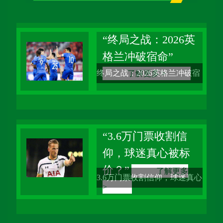
“终局之战：2026英
格兰冲破宿命”
终局之战：2026英格兰冲破宿
了解更多 >
命 三十年的体育评估生涯，我
见证过无数荣耀与遗憾。但
2026年那个夏夜，当英格兰队
“3.6万门票收割信
仰，球迷真心被标
在柏林奥林匹克球场举起大力
价？”
了解更多
神杯的那一刻，我依然无法抑
3.6万门票收割信仰，球迷真心
>
制内心的震颤。这不是一次普
被标价？ 作为一名在体育圈摸
通的胜利，
爬滚打了30年的老评估专家，