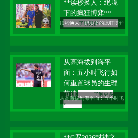
从录像带到高清转播，从手写
**读秒换人：绝境
下的疯狂博弈**
战术板到AI数据分析，我自认
读秒换人：绝境下的疯狂博弈
了解更多 >
见证了体育战术演变的几乎所
当比赛时间像沙漏中的最后一
有浪潮。但每当有人问我，什
粒沙般即将流尽，当比分牌上
么是比赛中“最
那个刺眼的数字像一把尖刀插
从高海拔到海平
面：五小时飞行如
在心头，当球员们的双腿已经
何重置球员的生理
像灌了铅一样沉重——这时
节律
了解更多
候，场边那个拿着换人牌的第
从高海拔到海平面：五小时飞
>
四官员，就成了全场
行如何重置球员的生理节律 作
为一名从事体育评估工作三十
年的老将，我见过太多球员在
**C罗2026封神之